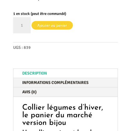
1 en stock (peut être commandé)
quantité
Ajouter au panier
de
Collier
légumes
d'hiver
UGS :
839
DESCRIPTION
INFORMATIONS COMPLÉMENTAIRES
AVIS (0)
Collier légumes d’hiver,
le panier du marché
version bijou